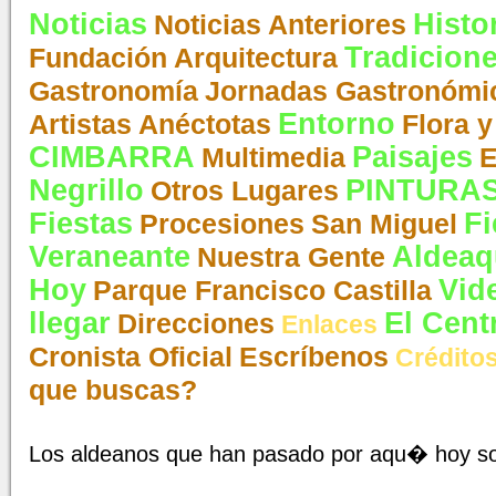
Noticias
Histo
Noticias Anteriores
Tradicion
Fundación
Arquitectura
Gastronomía
Jornadas Gastronómi
Entorno
Artistas
Anéctotas
Flora 
CIMBARRA
Paisajes
Multimedia
E
Negrillo
PINTURA
Otros Lugares
Fiestas
Fi
Procesiones
San Miguel
Veraneante
Aldeaq
Nuestra Gente
Hoy
Vid
Parque Francisco Castilla
llegar
El Cent
Direcciones
Enlaces
Cronista Oficial
Escríbenos
Crédito
que buscas?
Los aldeanos que han pasado por aqu� hoy s