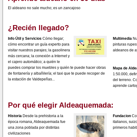
El aldeano no sale mucho; es un zancajoso
¿Recién llegado?
Info Útil y Servicios
Cómo llegar;
Multimedia
Nue
cómo encontrar un guía experto para
pinturas rupest
visitar nuestros parajes; la gasolinera
aldeanos de ay
más cercana; la conexión a Internet y
el cajero automático; a quién le
puedes comprar los muebles y quién te puede hacer obras
Mapa de Ald
de fontanería y albañilería; el taxi que te puede recoger de
1:50.000, defin
la estación de Valdepeñas...
del terreno. Co
aprende cartog
Por qué elegir Aldeaquemada:
Historia
Desde la prehistoria a la
Fundacion
Col
época romana, Aldeaquemada fue
italianos, suiz
una zona poblada por distintas
primeros habit
civilizaciones