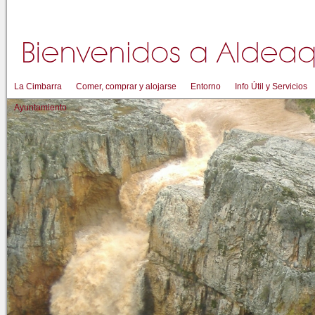
La Cimbarra
Comer, comprar y alojarse
Entorno
Info Útil y Servicios
Ayuntamiento