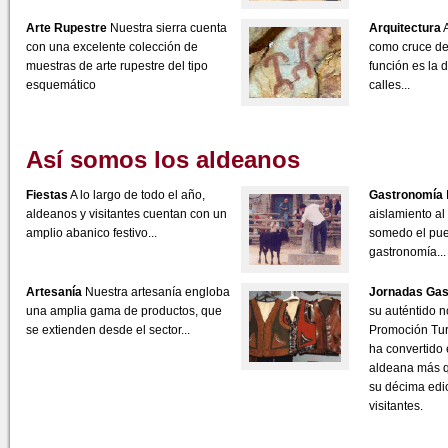
Arte Rupestre
Nuestra sierra cuenta
Arquitectura
A
con una excelente colección de
como cruce de 
muestras de arte rupestre del tipo
función es la 
esquemático
calles...
Así somos los aldeanos
Fiestas
A lo largo de todo el año,
Gastronomía
aldeanos y visitantes cuentan con un
aislamiento a
amplio abanico festivo...
somedo el pue
gastronomía...
Artesanía
Nuestra artesanía engloba
Jornadas Ga
una amplia gama de productos, que
su auténtido 
se extienden desde el sector...
Promoción Turí
ha convertido 
aldeana más q
su décima edic
visitantes.