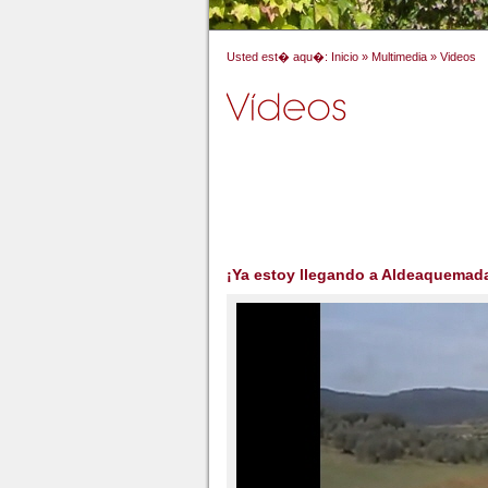
Usted est� aqu�:
Inicio
»
Multimedia
»
Videos
¡Ya estoy llegando a Aldeaquemad