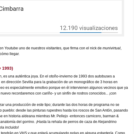
en Youtube uno de nuestros visitantes, que firma con el nick de
munivirtual
,
cómo llegar.
v 1993)
, es una auténtica joya. En el otoño-invierno de 1993 dos autobuses a
en dirección Sevilla para la grabación de un monográfico de 3 horas en
eo es especialmente emotivo porque en él intervienen algunos vecinos que ya
 nuevo recordaremos con cariño- y un sinfín de rostros conocidos... ¡con
izar una producción de este tipo; durante las dos horas de programa no se
tro pueblo: desde las pinturas rupestres hasta los roscos de San Antón, pasando
 en historia aldeana mientras Mr. Pellejo -entonces carnicero, barman &
 anatomía del gorrino. ¡Hasta la rehala de perros de caza de Alejandrino
la incluido!
 tendrán en VHS y que estará acumulando polvo en alguna estantería. Como