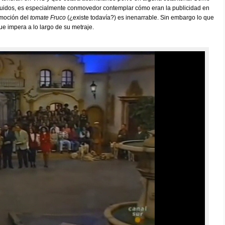
luidos, es especialmente conmovedor contemplar cómo eran la publicidad en
omoción del
tomate Fruco
(¿existe todavía?) es inenarrable. Sin embargo lo que
e impera a lo largo de su metraje.