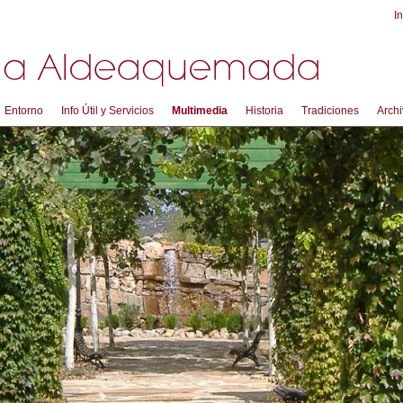
In
Entorno
Info Útil y Servicios
Multimedia
Historia
Tradiciones
Archi