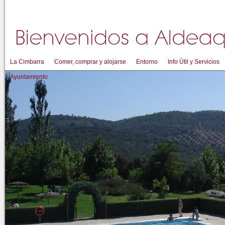
La Cimbarra
Comer, comprar y alojarse
Entorno
Info Útil y Servicios
Ayuntamiento