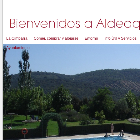
La Cimbarra
Comer, comprar y alojarse
Entorno
Info Útil y Servicios
Ayuntamiento