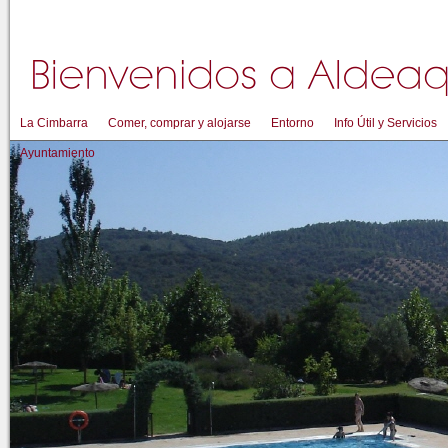
La Cimbarra
Comer, comprar y alojarse
Entorno
Info Útil y Servicios
Ayuntamiento