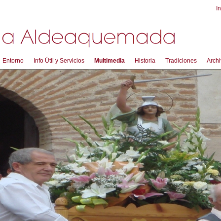
In
Entorno
Info Útil y Servicios
Multimedia
Historia
Tradiciones
Archi