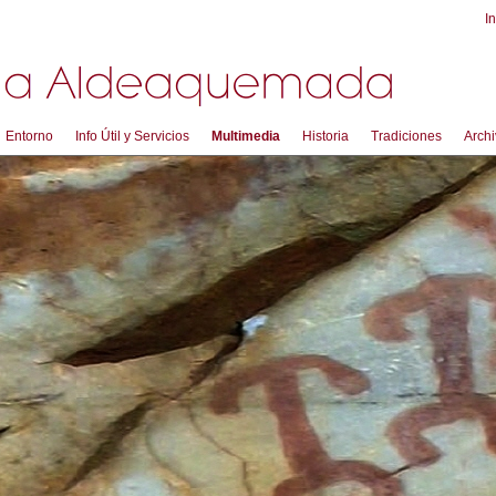
In
Entorno
Info Útil y Servicios
Multimedia
Historia
Tradiciones
Archi